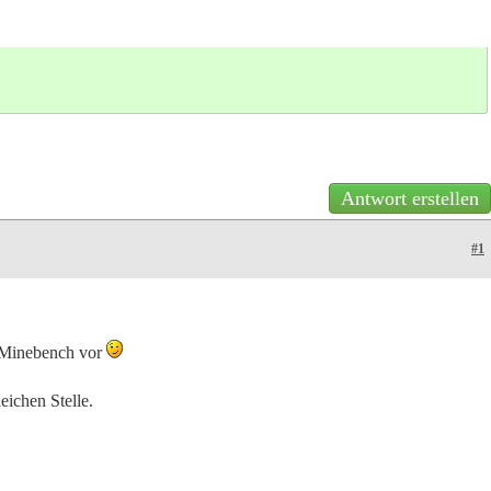
Antwort erstellen
#1
n Minebench vor
leichen Stelle.