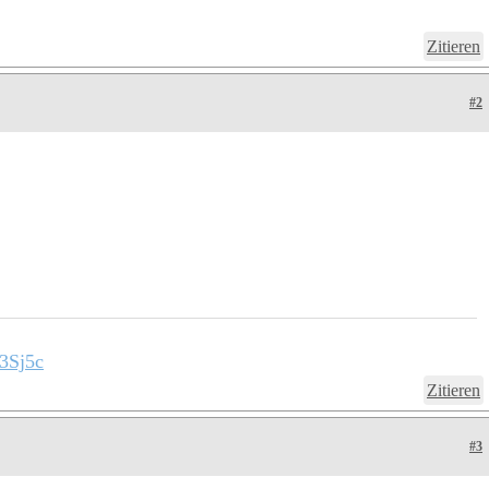
Zitieren
#2
3Sj5c
Zitieren
#3