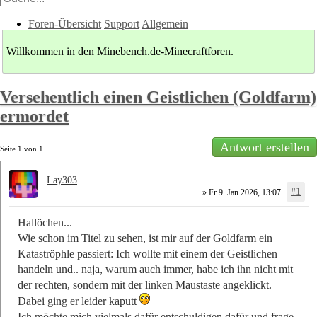
Foren-Übersicht
Support
Allgemein
Willkommen in den Minebench.de-Minecraftforen.
Versehentlich einen Geistlichen (Goldfarm)
ermordet
Antwort erstellen
Seite
1
von
1
Lay303
#1
» Fr 9. Jan 2026, 13:07
Hallöchen...
Wie schon im Titel zu sehen, ist mir auf der Goldfarm ein
Kataströphle passiert: Ich wollte mit einem der Geistlichen
handeln und.. naja, warum auch immer, habe ich ihn nicht mit
der rechten, sondern mit der linken Maustaste angeklickt.
Dabei ging er leider kaputt
Ich möchte mich vielmals dafür entschuldigen dafür und frage