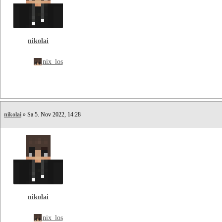
nikolai
nix_los
nikolai
» Sa 5. Nov 2022, 14:28
nikolai
nix_los