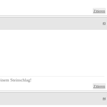
Zitieren
#3
einem Steinschlag!
Zitieren
#4