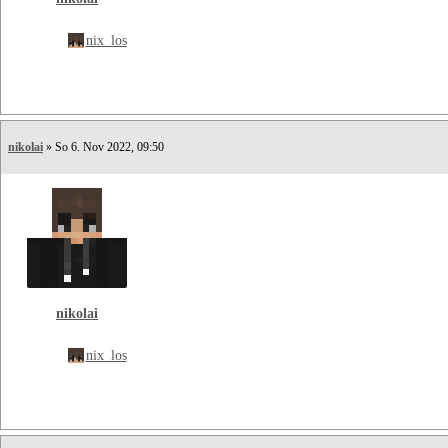
nix_los
nikolai
» So 6. Nov 2022, 09:50
nikolai
nix_los