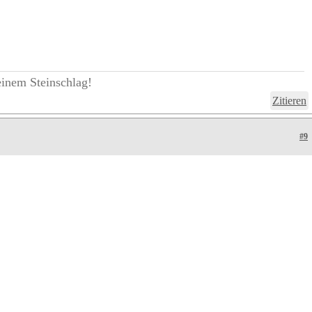
einem Steinschlag!
Zitieren
#9