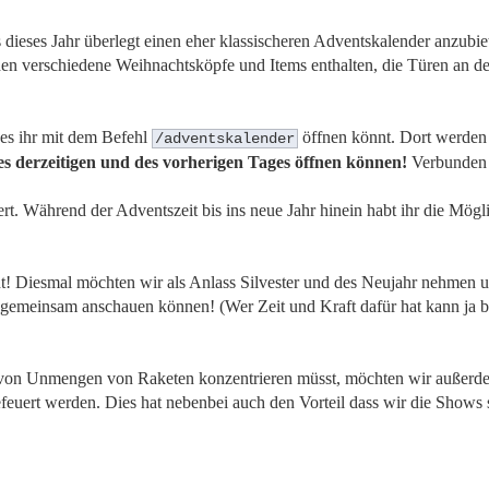
ieses Jahr überlegt einen eher klassischeren Adventskalender anzubiet
n verschiedene Weihnachtsköpfe und Items enthalten, die Türen an d
hes ihr mit dem Befehl
öffnen könnt. Dort werden 
/adventskalender
es derzeitigen und des vorherigen Tages öffnen können!
Verbunden w
rt. Während der Adventszeit bis ins neue Jahr hinein habt ihr die Mögl
t! Diesmal möchten wir als Anlass Silvester und des Neujahr nehmen u
 gemeinsam anschauen können! (Wer Zeit und Kraft dafür hat kann ja b
n von Unmengen von Raketen konzentrieren müsst, möchten wir außerd
euert werden. Dies hat nebenbei auch den Vorteil dass wir die Shows