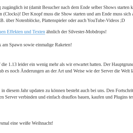
 zugänglich ist (damit Besucher nach dem Ende selber Shows starten 
 (Clocks)! Der Knopf muss die Show starten und am Ende muss sich al
zB. über Notenblöcke, Plattenspieler oder auch YouTube-Videos ;D
euen Effekten und Texten
ähnlich der Silvester-Mobdrops!
k am Spawn sowie einmalige Raketen!
f die 1.13 leider ein wenig mehr als wir erwartet hatten. Der Hauptgr
b es noch Änderungen an der Art und Weise wie der Server die Welt l
 in diesem Jahr updaten zu können besteht auch bei uns. Den Fortschrit
en Server verbinden und einfach drauflos bauen, kaufen und Plugins test
iesmal eine weiße Weihnacht!