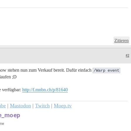
Zitieren
#2
ow stehen nun zum Verkauf bereit. Dafür einfach
/Warp event
laufen ;D
e verfügbar:
http://f.mnbn.ch/p/81640
ube
|
Mastodon
|
Twitch
|
Moep.tv