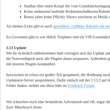
Startbar über einen Knopf der vom Grundstückseingang
Keine andauernd laufende Redstoneschaltkreise/Raketen
Bonus (aber keine Pflicht): Shows synchron zu Musik 
Als kleines Extra gibt es auch
speziellere, craftbare Raketen mit n
Zu Gewinnen gibt es wie üblich Trophäen und ein VIP-Grundstüc
1.13 Update
Wir ihr sicherlich mitbekommen habt verzögert sich das Update au
die Notwendigkeit auch alle Plugins daran azupassen. Außerdem ga
mit unseren Plugins kompatibel.
Inzwischen ist schon ein großer Teil geupdated, die Hoffnung noch
Updatetest-Server ausprobieren. Dafür einfach mit der 1.13.2 auf d
Fehler finden, meldet uns diese bitte im
Feedback Forum
.
Wir wünschen euch eine besinnliche Adventszeit und vllt. sogar d
Euer Minebench-Team