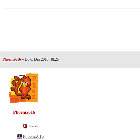
Phoenix616
» Do 6. Dez 2018, 18:25
Phoenix616
Owner
Phoenix616