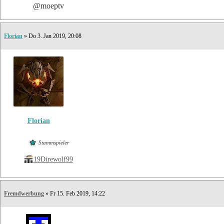
@moeptv
Florian
» Do 3. Jan 2019, 20:08
Florian
Stammspieler
19Direwolf99
Fremdwerbung
» Fr 15. Feb 2019, 14:22