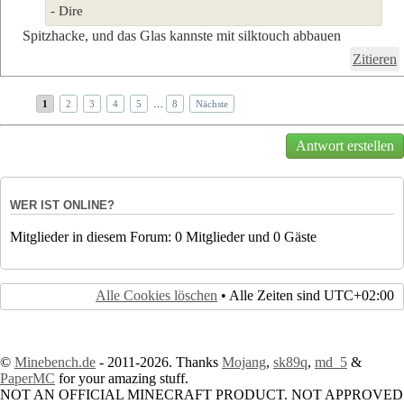
- Dire
Spitzhacke, und das Glas kannste mit silktouch abbauen
Zitieren
1
2
3
4
5
…
8
Nächste
Antwort erstellen
WER IST ONLINE?
Mitglieder in diesem Forum: 0 Mitglieder und 0 Gäste
Alle Cookies löschen
• Alle Zeiten sind
UTC+02:00
©
Minebench.de
- 2011-2026. Thanks
Mojang
,
sk89q
,
md_5
&
PaperMC
for your amazing stuff.
NOT AN OFFICIAL MINECRAFT PRODUCT. NOT APPROVED