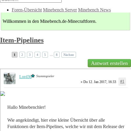
Foren-Übersicht
Minebench Server
Minebench News
Willkommen in den Minebench.de-Minecraftforen.
Item-Pipelines
1
2
3
4
5
…
8
Nächste
Antwort erstellen
Stammspieler
Lord36
#1
» Do 12. Jan 2017, 16:33
Hallo Minebenchler!
Wie angekündigt, hier eine kleine Übersicht über alle
Funktionen der Item-Pipelines, welche wir mit dem Release der