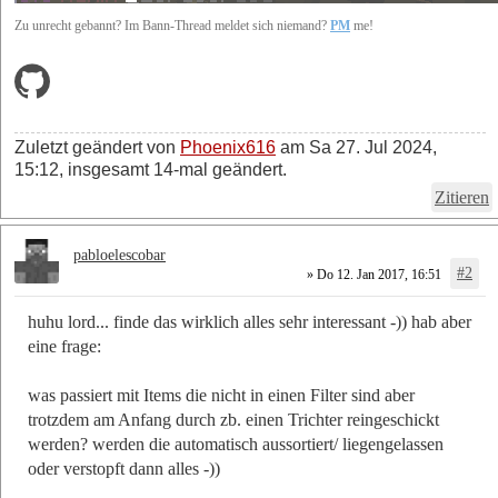
Zu unrecht gebannt? Im Bann-Thread meldet sich niemand?
PM
me!
Zuletzt geändert von
Phoenix616
am Sa 27. Jul 2024,
15:12, insgesamt 14-mal geändert.
Zitieren
pabloelescobar
#2
» Do 12. Jan 2017, 16:51
huhu lord... finde das wirklich alles sehr interessant -)) hab aber
eine frage:
was passiert mit Items die nicht in einen Filter sind aber
trotzdem am Anfang durch zb. einen Trichter reingeschickt
werden? werden die automatisch aussortiert/ liegengelassen
oder verstopft dann alles -))