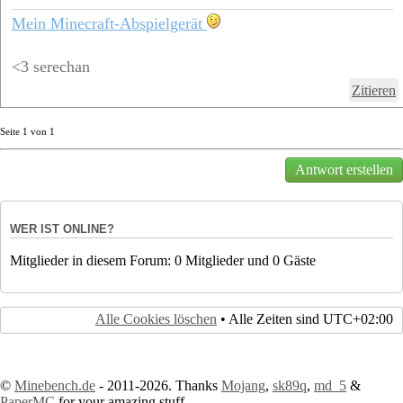
Mein Minecraft-Abspielgerät
<3 serechan
Zitieren
Seite
1
von
1
Antwort erstellen
WER IST ONLINE?
Mitglieder in diesem Forum: 0 Mitglieder und 0 Gäste
Alle Cookies löschen
• Alle Zeiten sind
UTC+02:00
©
Minebench.de
- 2011-2026. Thanks
Mojang
,
sk89q
,
md_5
&
PaperMC
for your amazing stuff.