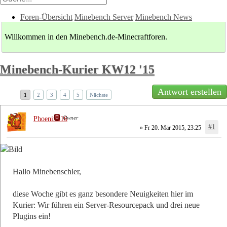
Foren-Übersicht
Minebench Server
Minebench News
Willkommen in den Minebench.de-Minecraftforen.
Minebench-Kurier KW12 '15
Antwort erstellen
1
2
3
4
5
Nächste
Owner
Phoenix616
#1
» Fr 20. Mär 2015, 23:25
Hallo Minebenschler,
diese Woche gibt es ganz besondere Neuigkeiten hier im
Kurier: Wir führen ein Server-Resourcepack und drei neue
Plugins ein!