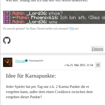
was aus. Solang hab ich mal den /thx befehl deaktiviert.
Zu unrecht gebannt? Im Bann-Thread meldet sich niemand?
PM
me!
Zitieren
Stammspieler
Florian
#8
» Sa 21. Mär 2015, 11:54
Idee für Karnapunkte:
Jeder Spieler hat pro Tag nur z.b. 2 Karma Punkte die er
vergeben kann, außer dem einen Cooldown zwischen dem
vergeben dieser Punkte?