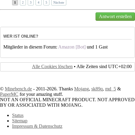
1
2
3
4
5
Nächste
Antwort erstellen
WER IST ONLINE?
Mitglieder in diesem Forum:
Amazon [Bot]
und 1 Gast
Alle Cookies löschen
• Alle Zeiten sind
UTC+02:00
©
Minebench.de
- 2011-2026. Thanks
Mojang
,
sk89q
,
md_5
&
PaperMC
for your amazing stuff.
NOT AN OFFICIAL MINECRAFT PRODUCT. NOT APPROVED
BY OR ASSOCIATED WITH MOJANG.
Status
Sitemap
Impressum & Datenschutz