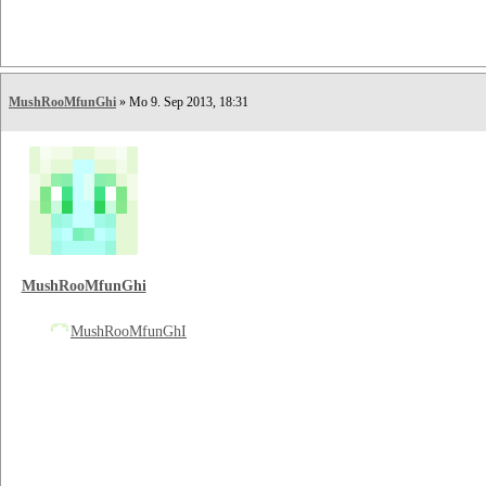
MushRooMfunGhi
» Mo 9. Sep 2013, 18:31
MushRooMfunGhi
MushRooMfunGhI