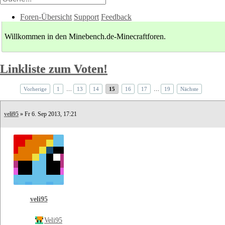
Foren-Übersicht
Support
Feedback
Willkommen in den Minebench.de-Minecraftforen.
Linkliste zum Voten!
Vorherige
1
…
13
14
15
16
17
…
19
Nächste
veli95
» Fr 6. Sep 2013, 17:21
veli95
Veli95