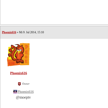
Phoenix616
» Mi 9. Jul 2014, 15:10
Phoenix616
Owner
Phoenix616
@moeptv