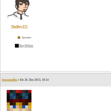
TheRey375
Spender
ReyWhite
leonsmuffin
» Do 26. Dez 2013, 18:14