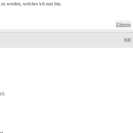
 zu werden, welches ich nun bin.
Zitieren
#147
n!)
zt.