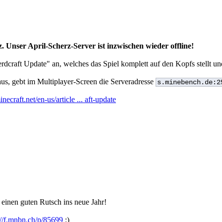
Unser April-Scherz-Server ist inzwischen wieder offline!
dcraft Update" an, welches das Spiel komplett auf den Kopfs stellt und
us, gebt im Multiplayer-Screen die Serveradresse
s.minebench.de:2
ecraft.net/en-us/article ... aft-update
einen guten Rutsch ins neue Jahr!
://f.mnbn.ch/p/85699
:)