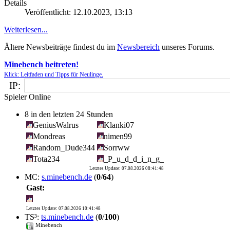
Details
Veröffentlicht: 12.10.2023, 13:13
Weiterlesen...
Ältere Newsbeiträge findest du im
Newsbereich
unseres Forums.
Minebench beitreten!
Klick: Leitfaden und Tipps für Neulinge.
IP:
Spieler Online
8
in den letzten 24 Stunden
GeniusWalrus
Klanki07
Mondreas
nimen99
Random_Dude344
Sorrww
Tota234
_P_u_d_d_i_n_g_
Letztes Update: 07.08.2026 08:41:48
MC:
s.minebench.de
(
0
/
64
)
Gast:
Letztes Update: 07.08.2026 10:41:48
TS³:
ts.minebench.de
(
0
/
100
)
Minebench