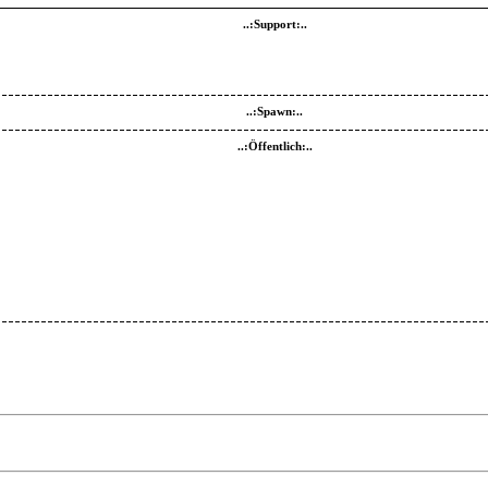
..:Support:..
..:Spawn:..
..:Öffentlich:..
..:Temporäre Channel:..
..:Eventbereich:..
..:Team Channel:..