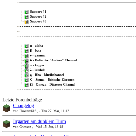
Support #1
Support #2
Support #3
α - alpha
β - beta
γ - gamma
δ - Delta der "Andere" Channel
ϰ - kappa
λ - lambda
ϱ - Rho - Musikchannel
Ϛ - Sigma - Britische-Zitronen
Ω - Omega - Düsterer Channel
Letzte Forenbeiträge
Changelog
Eventplanung
von Phoenix616 , - Thu 27. Mar, 11:42
Event I
Event II
Irrgarten am dunklem Turm
Eventleitung
von Crimson , - Wed 15. Jan, 18:18