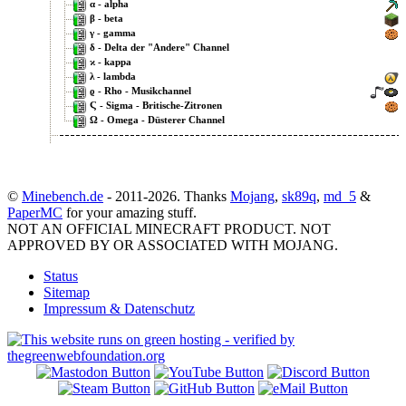
α - alpha
β - beta
γ - gamma
δ - Delta der "Andere" Channel
ϰ - kappa
λ - lambda
ϱ - Rho - Musikchannel
Ϛ - Sigma - Britische-Zitronen
Ω - Omega - Düsterer Channel
..:Temporäre Channel:..
..:Eventbereich:..
Eventplanung
©
Minebench.de
- 2011-2026. Thanks
Mojang
,
sk89q
,
md_5
&
Event I
PaperMC
for your amazing stuff.
Event II
NOT AN OFFICIAL MINECRAFT PRODUCT. NOT
Eventleitung
APPROVED BY OR ASSOCIATED WITH MOJANG.
..:Team Channel:..
Status
Entwicklungsrunde
Sitemap
Minebench Server
Impressum & Datenschutz
Besprechung
Hidden Channel
Hidden Channel 2
Warteraum
..:[A]way [f]rom [K]eyboard:..
Ansprechbar, wenn wichtig!