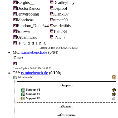
Bergius__
DeadleyPlayer
DoctorRancor
Iceproof
Jerrydrooling
Klanki07
Mondreas
nimen99
Random_Dude344
scarlettibis
Sorrww
Tota234
Urbanmusic
_Nic_7_
_P_u_d_d_i_n_g_
Letztes Update: 06.08.2026 16:32:53
MC:
s.minebench.de
(
0
/
64
)
Gast:
Letztes Update: 06.08.2026 18:32:53
TS³:
ts.minebench.de
(
0
/
100
)
Minebench
..:Support:..
Support #1
Support #2
Support #3
..:Spawn:..
..:Öffentlich:..