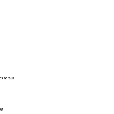
es heraus!
ng