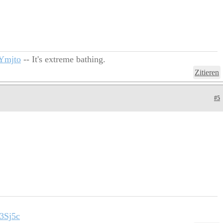
Ymjto
-- It's extreme bathing.
Zitieren
#5
3Sj5c