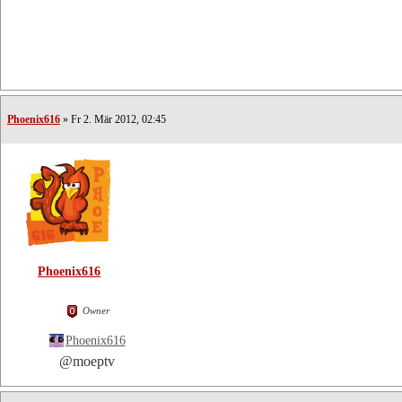
Phoenix616
» Fr 2. Mär 2012, 02:45
Phoenix616
Owner
Phoenix616
@moeptv