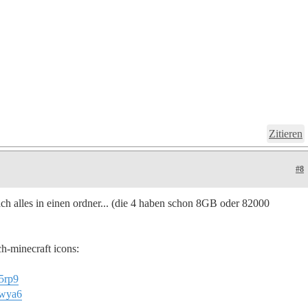
Zitieren
#8
ch alles in einen ordner... (die 4 haben schon 8GB oder 82000
ch-minecraft icons:
5rp9
3wya6