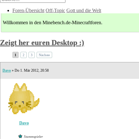
Foren-Übersicht
Off-Topic
Gott und die Welt
Willkommen in den Minebench.de-Minecraftforen.
Zeigt her euren Desktop :)
1
2
3
Nächste
Davo
» Do 1. Mär 2012, 20:58
Davo
Stammspieler