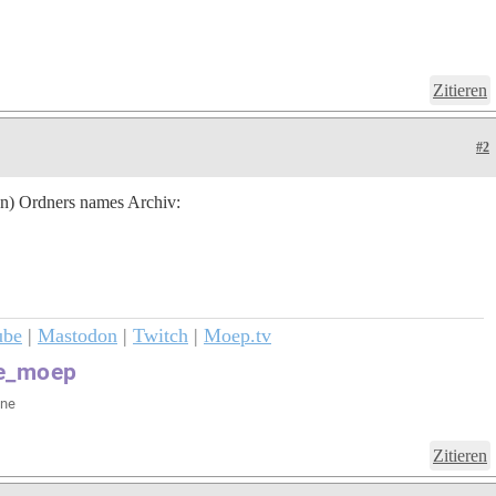
Zitieren
#2
en) Ordners names Archiv:
ube
|
Mastodon
|
Twitch
|
Moep.tv
Zitieren