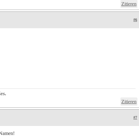
Zitieren
#6
es.
Zitieren
#7
 Namen!