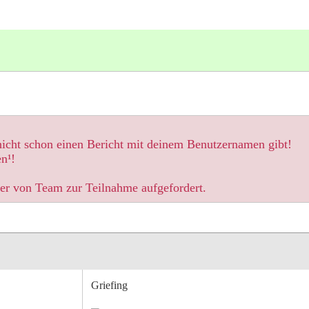
 nicht schon einen Bericht mit deinem Benutzernamen gibt!
n¹!
der von Team zur Teilnahme aufgefordert.
Griefing