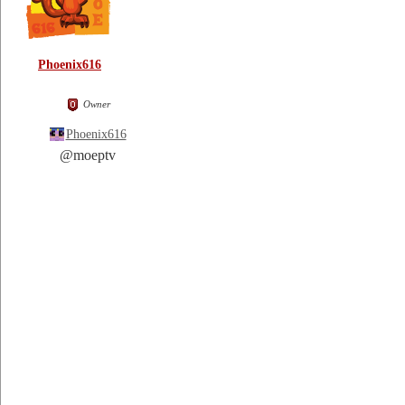
Phoenix616
Owner
Phoenix616
@moeptv