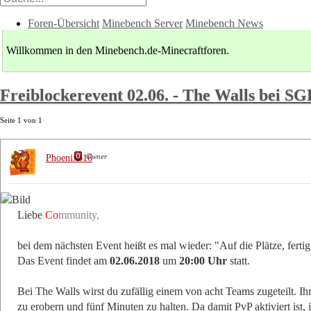
Foren-Übersicht
Minebench Server
Minebench News
Willkommen in den Minebench.de-Minecraftforen.
Freiblockerevent 02.06. - The Walls bei 
Seite
1
von
1
Owner
Phoenix616
Liebe
Co
mmunity,
bei dem nächsten Event heißt es mal wieder: "Auf die Plätze, ferti
Das Event findet am
02.06.2018
um
20:00 Uhr
statt.
Bei The Walls wirst du zufällig einem von acht Teams zugeteilt. I
zu erobern und fünf Minuten zu halten. Da damit PvP aktiviert ist,