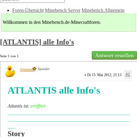
Foren-Übersicht
Minebench Server
Minebench Allgemein
Willkommen in den Minebench.de-Minecraftforen.
[ATLANTIS] alle Info's
Antwort erstellen
Seite
1
von
1
Spender
titanente
#1
» Di 15. Mai 2012, 21:13
ATLANTIS alle Info's
Atlantis ist:
eröffnet
__________________________________________________
__________________________________________________
___
Story