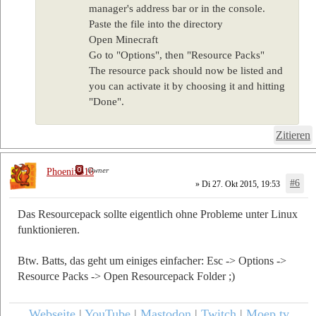
manager's address bar or in the console.
Paste the file into the directory
Open Minecraft
Go to "Options", then "Resource Packs"
The resource pack should now be listed and
you can activate it by choosing it and hitting
"Done".
Zitieren
Owner
Phoenix616
#6
» Di 27. Okt 2015, 19:53
Das Resourcepack sollte eigentlich ohne Probleme unter Linux
funktionieren.
Btw. Batts, das geht um einiges einfacher: Esc -> Options ->
Resource Packs -> Open Resourcepack Folder ;)
Webseite
|
YouTube
|
Mastodon
|
Twitch
|
Moep.tv