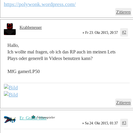
https://polywonk.wordpress.com/
Zitieren
Krabbenesser
#2
» Fr 23. Okt 2015, 20:57
Hallo,
Ich wollte mal fragen, ob ich das RP auch im meinen Lets
Plays oder generell in Videos benutzen kann?
MfG gamerLP50
Zitieren
Stammspieler
Er_Graebt_Hier
#3
» Sa 24. Okt 2015, 01:37