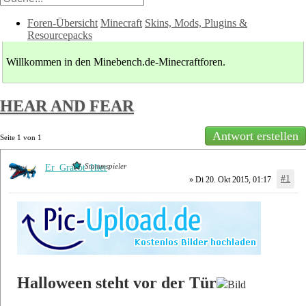
Foren-Übersicht
Minecraft
Skins, Mods, Plugins &
Resourcepacks
Willkommen in den Minebench.de-Minecraftforen.
HEAR AND FEAR
Antwort erstellen
Seite
1
von
1
Stammspieler
Er_Graebt_Hier
#1
» Di 20. Okt 2015, 01:17
Halloween steht vor der Tür