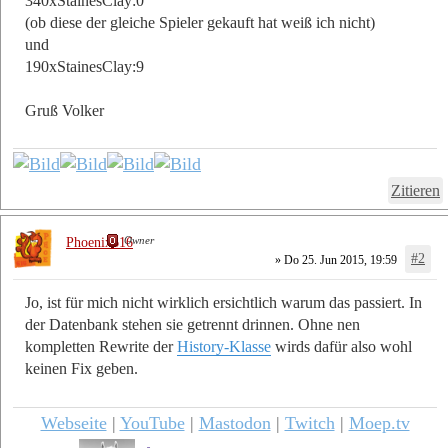
340xStainesClay:0
(ob diese der gleiche Spieler gekauft hat weiß ich nicht)
und
190xStainesClay:9
Gruß Volker
Zitieren
Owner
Phoenix616
#2
» Do 25. Jun 2015, 19:59
Jo, ist für mich nicht wirklich ersichtlich warum das passiert. In
der Datenbank stehen sie getrennt drinnen. Ohne nen
kompletten Rewrite der
History-Klasse
wirds dafür also wohl
keinen Fix geben.
Webseite
|
YouTube
|
Mastodon
|
Twitch
|
Moep.tv