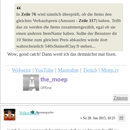
In
Zeile 76
wird nämlich überprüft, ob die Items den
gleichen Verkaufspreis (Amount -
Zeile 117
) haben. Trifft
das zu werden die Items zusammengezählt, egal ob sie
einen anderen ItemName haben. Sollte der Benutzer dir
10 Steine zum gleichen Preis abkaufen würde dort
wahrscheinlich 540xStainedClay:9 stehen...
Wow, good catch! Dann werd ich das demnächst mal fixen.
Webseite
|
YouTube
|
Mastodon
|
Twitch
|
Moep.tv
Zitieren
Stammspieler
VolkerBlack
#8
» So 28. Jun 2015, 10:25