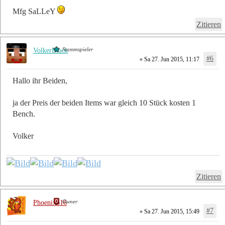
Mfg SaLLeY
Zitieren
Stammspieler
VolkerBlack
#6
» Sa 27. Jun 2015, 11:17
Hallo ihr Beiden,
ja der Preis der beiden Items war gleich 10 Stück kosten 1
Bench.
Volker
Zitieren
Owner
Phoenix616
#7
» Sa 27. Jun 2015, 15:49