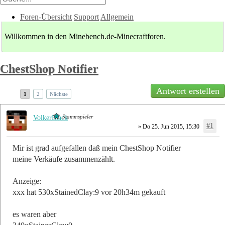
Foren-Übersicht
Support
Allgemein
Willkommen in den Minebench.de-Minecraftforen.
ChestShop Notifier
Antwort erstellen
1
2
Nächste
Stammspieler
VolkerBlack
#1
» Do 25. Jun 2015, 15:30
Mir ist grad aufgefallen daß mein ChestShop Notifier
meine Verkäufe zusammenzählt.
Anzeige:
xxx hat 530xStainedClay:9 vor 20h34m gekauft
es waren aber