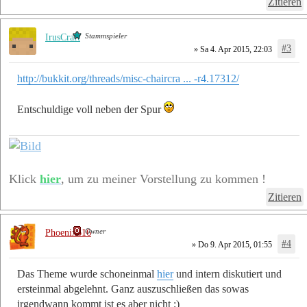
Zitieren
Stammspieler
IrusCraft
#3
» Sa 4. Apr 2015, 22:03
http://bukkit.org/threads/misc-chaircra ... -r4.17312/
Entschuldige voll neben der Spur
Klick
hier
, um zu meiner Vorstellung zu kommen !
Zitieren
Owner
Phoenix616
#4
» Do 9. Apr 2015, 01:55
Das Theme wurde schoneinmal
hier
und intern diskutiert und
ersteinmal abgelehnt. Ganz auszuschließen das sowas
irgendwann kommt ist es aber nicht ;)