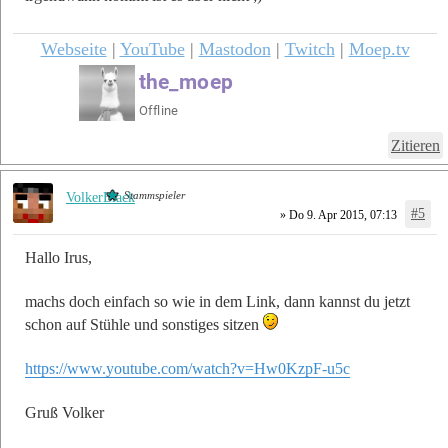
Webseite
|
YouTube
|
Mastodon
|
Twitch
|
Moep.tv
Zitieren
Stammspieler
VolkerBlack
#5
» Do 9. Apr 2015, 07:13
Hallo Irus,
machs doch einfach so wie in dem Link, dann kannst du jetzt
schon auf Stühle und sonstiges sitzen
https://www.youtube.com/watch?v=Hw0KzpF-u5c
Gruß Volker