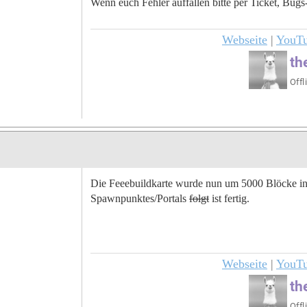
Wenn euch Fehler auffallen bitte per Ticket, Bu
Webseite
|
YouT
Die Feeebuildkarte wurde nun um 5000 Blöcke in 
Spawnpunktes/Portals
folgt
ist fertig.
Webseite
|
YouT