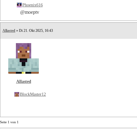
Phoenix616
@moeptv
Allasted
» Di 21. Okt 2025, 16:43
Allasted
BlockMaster12
Seite
1
von
1