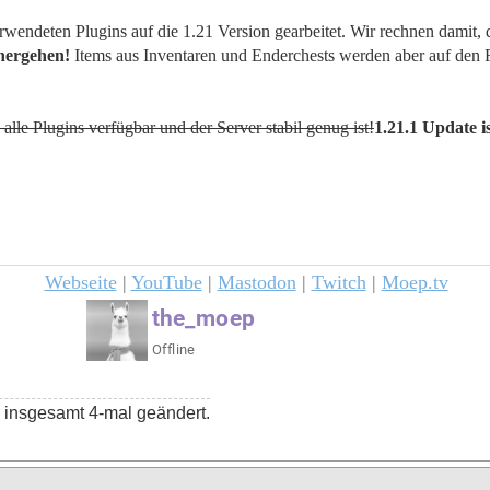
endeten Plugins auf die 1.21 Version gearbeitet. Wir rechnen damit, 
nhergehen!
Items aus Inventaren und Enderchests werden aber auf den Fre
lle Plugins verfügbar und der Server stabil genug ist!
1.21.1 Update i
Webseite
|
YouTube
|
Mastodon
|
Twitch
|
Moep.tv
 insgesamt 4-mal geändert.