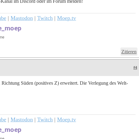
gs-Kanal im Discord oder im Forum melden!
ube
|
Mastodon
|
Twitch
|
Moep.tv
Zitieren
#4
Richtung Süden (positives Z) erweitert. Die Verlegung des Welt-
ube
|
Mastodon
|
Twitch
|
Moep.tv