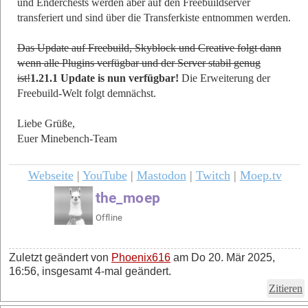
und Enderchests werden aber auf den Freebuildserver
transferiert und sind über die Transferkiste entnommen werden.
Das Update auf Freebuild, Skyblock und Creative folgt dann
wenn alle Plugins verfügbar und der Server stabil genug
ist!
1.21.1 Update is nun verfügbar!
Die Erweiterung der
Freebuild-Welt folgt demnächst.
Liebe Grüße,
Euer Minebench-Team
Webseite
|
YouTube
|
Mastodon
|
Twitch
|
Moep.tv
Zuletzt geändert von
Phoenix616
am Do 20. Mär 2025,
16:56, insgesamt 4-mal geändert.
Zitieren