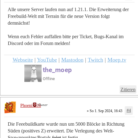
Alle unsere Server laufen nun auf 1.21.1. Die Erweiterung der
Freebuild-Welt mit Terrain für die neue Version folgt
demnächst!
Wenn euch Fehler auffallen bitte per Ticket, Bugs-Kanal im
Discord oder im Forum melden!
Webseite
|
YouTube
|
Mastodon
|
Twitch
|
Moep.tv
Zitieren
Owner
Phoenix616
#4
» So 1. Sep 2024, 16:43
Die Feeebuildkarte wurde nun um 5000 Blöcke in Richtung
Süden (positives Z) erweitert. Die Verlegung des Welt-
Spawnpunktes/Portals
folgt
ist fertig.