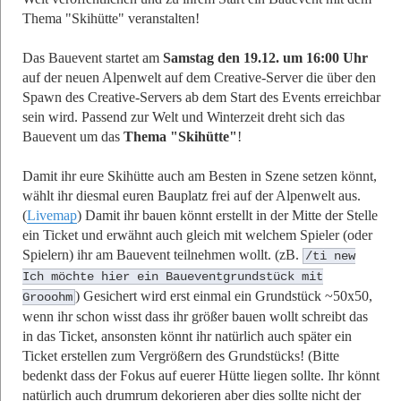
Thema "Skihütte" veranstalten!
Das Bauevent startet am
Samstag den 19.12. um 16:00 Uhr
auf der neuen Alpenwelt auf dem Creative-Server die über den
Spawn des Creative-Servers ab dem Start des Events erreichbar
sein wird. Passend zur Welt und Winterzeit dreht sich das
Bauevent um das
Thema "Skihütte"
!
Damit ihr eure Skihütte auch am Besten in Szene setzen könnt,
wählt ihr diesmal euren Bauplatz frei auf der Alpenwelt aus.
(
Livemap
) Damit ihr bauen könnt erstellt in der Mitte der Stelle
ein Ticket und erwähnt auch gleich mit welchem Spieler (oder
Spielern) ihr am Bauevent teilnehmen wollt. (zB.
/ti new
Ich möchte hier ein Baueventgrundstück mit
) Gesichert wird erst einmal ein Grundstück ~50x50,
Grooohm
wenn ihr schon wisst dass ihr größer bauen wollt schreibt das
in das Ticket, ansonsten könnt ihr natürlich auch später ein
Ticket erstellen zum Vergrößern des Grundstücks! (Bitte
bedenkt dass der Fokus auf euerer Hütte liegen sollte. Ihr könnt
natürlich auch drumrum dekorieren aber dies sollte nicht der