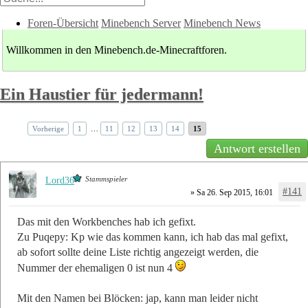
Foren-Übersicht
Minebench Server
Minebench News
Willkommen in den Minebench.de-Minecraftforen.
Ein Haustier für jedermann!
Vorherige
1
…
11
12
13
14
15
Antwort erstellen
Stammspieler
Lord36
#141
» Sa 26. Sep 2015, 16:01
Das mit den Workbenches hab ich gefixt.
Zu Puqepy: Kp wie das kommen kann, ich hab das mal gefixt,
ab sofort sollte deine Liste richtig angezeigt werden, die
Nummer der ehemaligen 0 ist nun 4
Mit den Namen bei Blöcken: jap, kann man leider nicht