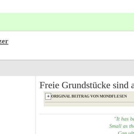
zer
Freie Grundstücke sind a
ORIGINAL BEITRAG VON MONDFLESEN
"It has b
Small as the
Can ult