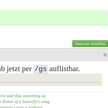
Antwort erstellen
#1
b jetzt per
auflistbar.
/gs
een said that something as
 flutter of a butterfly’s wing
imately cause a typhoon