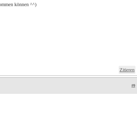
ufkommen können ^^)
Zitieren
#9