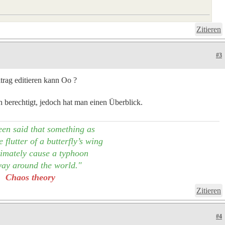
Zitieren
#3
itrag editieren kann Oo ?
h berechtigt, jedoch hat man einen Überblick.
een said that something as
 flutter of a butterfly’s wing
imately cause a typhoon
ay around the world."
Chaos theory
Zitieren
#4