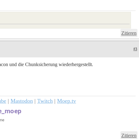
Zitieren
#3
eacon und die Chunksicherung wiederhergestellt.
ube
|
Mastodon
|
Twitch
|
Moep.tv
Zitieren