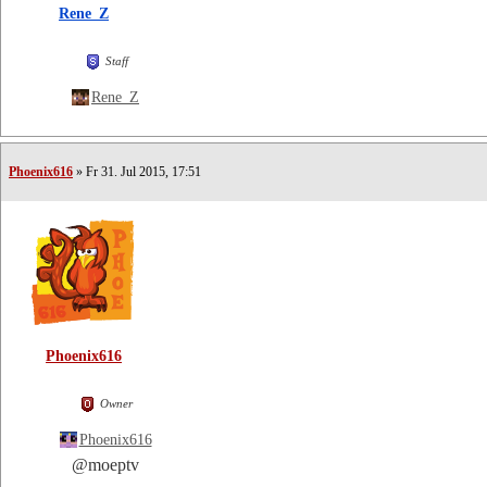
Rene_Z
Staff
Rene_Z
Phoenix616
» Fr 31. Jul 2015, 17:51
Phoenix616
Owner
Phoenix616
@moeptv