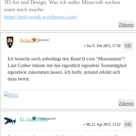
3D Art und Design. Was ich außer Minecraft zocken
sonst noch mache:
https://polywonk.wordpress.com/
Zitieren
Spender
Pichu2255
#48
» Sa 21. Feb 2015, 17:50
Ich brauche noch unbedingt den Band II vom "Monstarium"!
Laut Gräber müsste mir das eigentlich irgendein Teammitglied
irgendwie zukommen lassen. Ich hoffe, jemand erklärt sich
dazu bereit.
Zitieren
Stammspieler
Er_Graebt_Hier
#49
» Mi 22. Apr 2015, 15:52