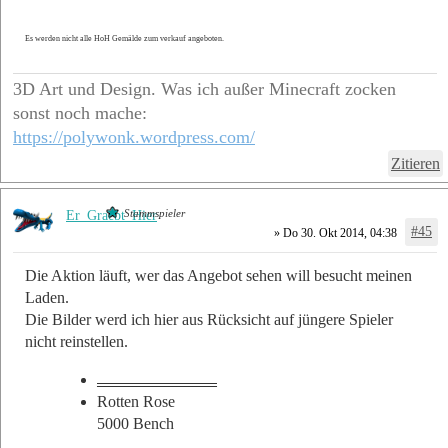
Es werden nicht alle HoH Gemälde zum verkauf angeboten.
3D Art und Design. Was ich außer Minecraft zocken
sonst noch mache:
https://polywonk.wordpress.com/
Zitieren
Stammspieler
Er_Graebt_Hier
#45
» Do 30. Okt 2014, 04:38
Die Aktion läuft, wer das Angebot sehen will besucht meinen
Laden.
Die Bilder werd ich hier aus Rücksicht auf jüngere Spieler
nicht reinstellen.
______________________________
Rotten Rose
5000 Bench