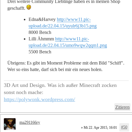
Drei weitere Community Lieblinge haben es in meinen Shop
geschafft.
Edna&Harvey
http://www11.pic-
upload.de/22.04.15/uyulr6j3b15.png
8000 Bench
Lilli Ähmmm
http://www11.pic-
upload.de/22.04.15/umo9wqw2qqm1.png
5500 Bench
Übrigens: Es gibt im Moment Probleme mit dem Bild "Schiff".
Wer so eins hatte, darf sich bei mir ein neues holen.
3D Art und Design. Was ich außer Minecraft zocken
sonst noch mache:
https://polywonk.wordpress.com/
Zitieren
ma291166ry
#50
» Mi 22. Apr 2015, 16:01