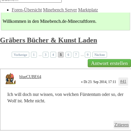
Foren-Übersicht
Minebench Server
Marktplatz
Willkommen in den Minebench.de-Minecraftforen.
Gräbers Bücher & Kunst Laden
Vorherige
1
…
3
4
5
6
7
…
9
Nächste
Antwort erstellen
blueCUBE64
#41
» Di 23. Sep 2014, 17:11
Ich will doch nur wissen, von welchen Fürstentum oder so, der
Wolf ist. Mehr nicht.
Zitieren