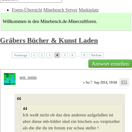
Foren-Übersicht
Minebench Server
Marktplatz
Willkommen in den Minebench.de-Minecraftforen.
Gräbers Bücher & Kunst Laden
Vorherige
1
2
3
4
5
6
…
9
Nächste
Antwort erstellen
wer_weiss
#31
» So 7. Sep 2014, 19:04
Ich weiß nicht ob das den anderen aufgefallen ist
aber diene mb-bilder sind ein bischen
verpixelter
dolle
als die die du im forum zur schau stellst ^