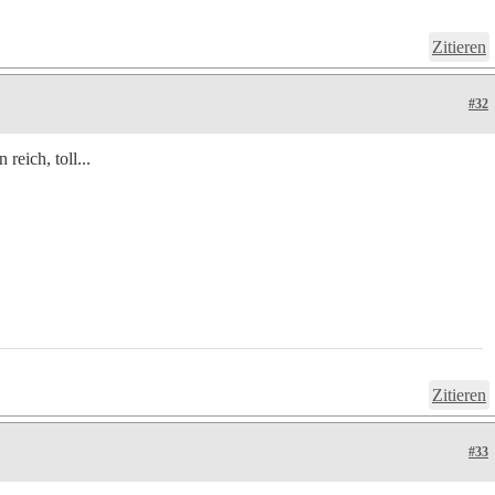
Zitieren
#32
 reich, toll...
Zitieren
#33