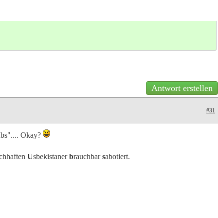
Antwort erstellen
#31
ubs".... Okay?
chhaften
U
sbekistaner
b
rauchbar
s
abotiert.