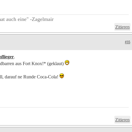
at auch eine" -Zagelmair
Zitieren
#35
flieger
.
dbarren aus Fort Knox!* (geklaut)
oll, darauf ne Runde Coca-Cola!
Zitieren