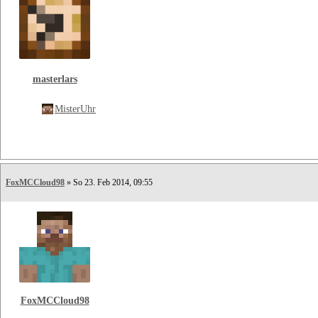
masterlars
MisterUhr
FoxMCCloud98
» So 23. Feb 2014, 09:55
FoxMCCloud98