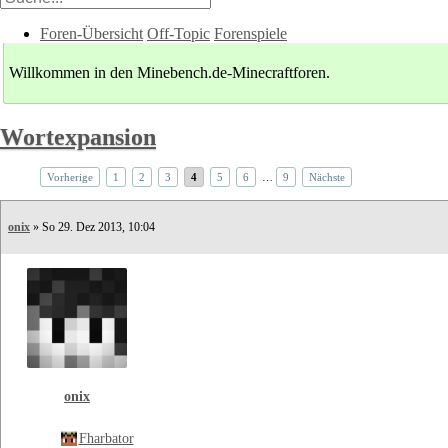
Foren-Übersicht
Off-Topic
Forenspiele
Willkommen in den Minebench.de-Minecraftforen.
Wortexpansion
Vorherige
1
2
3
4
5
6
…
9
Nächste
onix
» So 29. Dez 2013, 10:04
onix
Fharbator