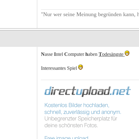
"Nur wer seine Meinung begründen kann, h
N
asse
I
ntel
C
omputer
h
aben
T
odesängste
Interessantes Spiel