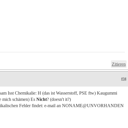
Zitieren
#34
am Isst Chemikalie: H (das ist Wasserstoff, PSE ftw) Kaugummi
lte mich schämen) Es
Nicht
? (doesn't it?)
mmatikalischen Fehler findet: e-mail an NONAME@UNVORHANDEN