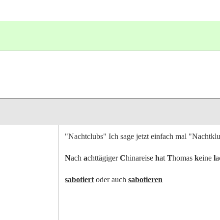
"Nachtclubs" Ich sage jetzt einfach mal "Nachtkl
N
ach
a
chttägiger
C
hinareise
h
at
T
homas
k
eine
l
a
sabotiert
oder auch
sabotieren