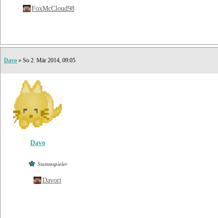
FoxMcCloud98
Davo
» So 2. Mär 2014, 09:05
Davo
Stammspieler
Davori