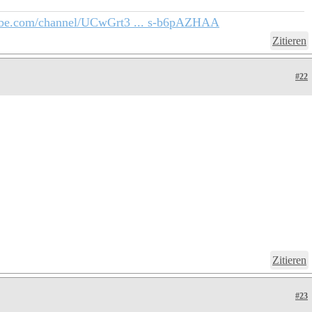
ube.com/channel/UCwGrt3 ... s-b6pAZHAA
Zitieren
#22
Zitieren
#23