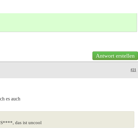
Antwort erstellen
#21
ich es auch
S****, das ist uncool