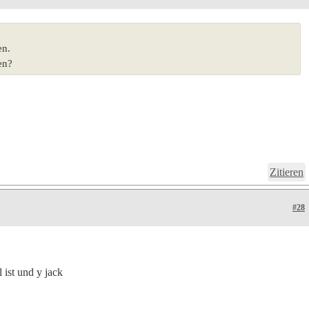
en.
en?
Zitieren
#28
 ist und y jack