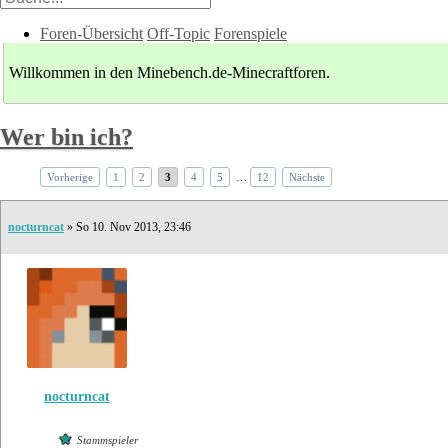
Foren-Übersicht
Off-Topic
Forenspiele
Willkommen in den Minebench.de-Minecraftforen.
Wer bin ich?
Vorherige
1
2
3
4
5
…
12
Nächste
nocturncat
» So 10. Nov 2013, 23:46
nocturncat
Stammspieler