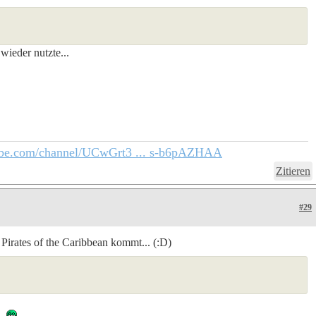
wieder nutzte...
ube.com/channel/UCwGrt3 ... s-b6pAZHAA
Zitieren
#29
Pirates of the Caribbean kommt... (:D)