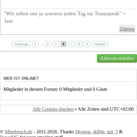
"Wir sehen uns ja sowieso jeden Tag im Teamspeak" ~
Jani
Zitieren
Vorherige
1
…
4
5
6
7
8
9
Nächste
Antwort erstellen
WER IST ONLINE?
Mitglieder in diesem Forum: 0 Mitglieder und 0 Gäste
Alle Cookies löschen
• Alle Zeiten sind
UTC+02:00
©
Minebench.de
- 2011-2026. Thanks
Mojang
,
sk89q
,
md_5
&