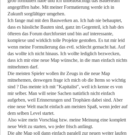
grob formuliert habe und ich unbeabsichtigt das Bauerteam
angegriffen habe. Mit meiner Formatierung werde ich in
Zukunft sorgfältiger umgehen.
Ich fange mal mit den Bauwerken an. Ich hab nie behauptet,
dass es hässliche Bauten sind, ganz im Gegenteil, ich hab des
öfteren das Forum durchforstet und bin auf interessante,
komplexe und wirklich tolle Projekte gestoßen. Es tut mir leid
wenn meine Formulierung das evtl. schlecht gemacht hat. Auf
das wollte ich nicht hinaus. Ich wollte lediglich bezwecken,
dass ich mir eine neue Map wünsche, in die man einfach nichts
mitnehmen darf.
Die meisten Spieler wollen ihr Zeugs in die neue Map
mitnehemen, deswegen frage ich mich ob die Items so wichtig
sind ? Das meinte ich mit "Kapitalist", weil ich kenne es von
mir selber. Man will seine Sachen natürlich nicht einfach
aufgeben, weil Erinnerungen und Trophäen dabei sind. Aber
eine neue Welt macht einfach am meisten Spaß, wenn jeder auf
dem selben Level startet.
Also wäre mein Vorschlag bzw. meine Meinung eine komplett
neue Welt zu starten, wo jeder frisch anfängt.
Die alte Map soll dann einfach paralell zur neuen weiter laufen