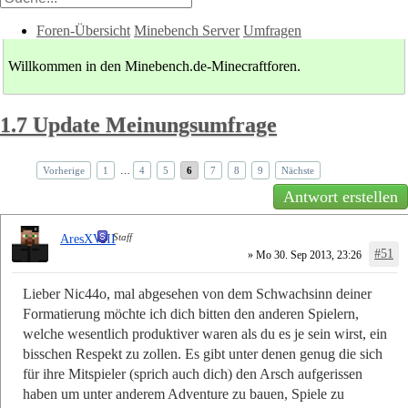
Foren-Übersicht
Minebench Server
Umfragen
Willkommen in den Minebench.de-Minecraftforen.
1.7 Update Meinungsumfrage
Vorherige
1
…
4
5
6
7
8
9
Nächste
Antwort erstellen
Staff
AresXVIII
#51
» Mo 30. Sep 2013, 23:26
Lieber Nic44o, mal abgesehen von dem Schwachsinn deiner
Formatierung möchte ich dich bitten den anderen Spielern,
welche wesentlich produktiver waren als du es je sein wirst, ein
bisschen Respekt zu zollen. Es gibt unter denen genug die sich
für ihre Mitspieler (sprich auch dich) den Arsch aufgerissen
haben um unter anderem Adventure zu bauen, Spiele zu