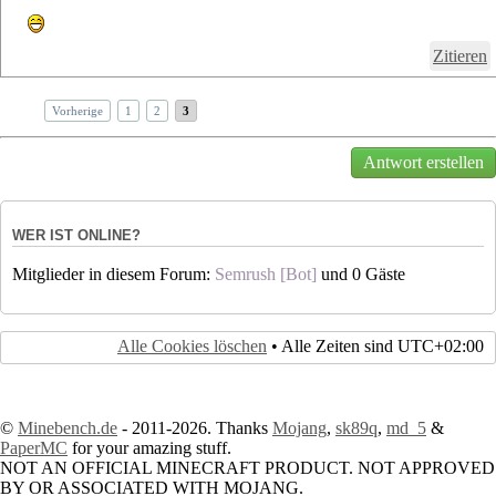
Zitieren
Vorherige
1
2
3
Antwort erstellen
WER IST ONLINE?
Mitglieder in diesem Forum:
Semrush [Bot]
und 0 Gäste
Alle Cookies löschen
• Alle Zeiten sind
UTC+02:00
©
Minebench.de
- 2011-2026. Thanks
Mojang
,
sk89q
,
md_5
&
PaperMC
for your amazing stuff.
NOT AN OFFICIAL MINECRAFT PRODUCT. NOT APPROVED
BY OR ASSOCIATED WITH MOJANG.