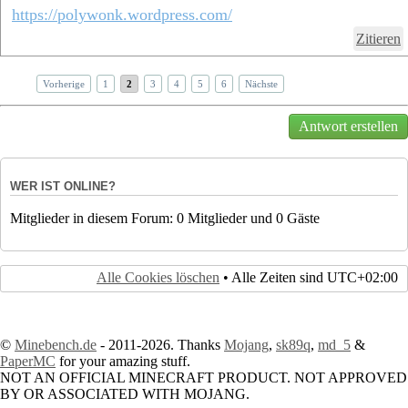
https://polywonk.wordpress.com/
Zitieren
Vorherige
1
2
3
4
5
6
Nächste
Antwort erstellen
WER IST ONLINE?
Mitglieder in diesem Forum: 0 Mitglieder und 0 Gäste
Alle Cookies löschen
• Alle Zeiten sind
UTC+02:00
©
Minebench.de
- 2011-2026. Thanks
Mojang
,
sk89q
,
md_5
&
PaperMC
for your amazing stuff.
NOT AN OFFICIAL MINECRAFT PRODUCT. NOT APPROVED
BY OR ASSOCIATED WITH MOJANG.