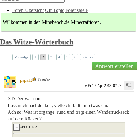
Foren-Übersicht
Off-Topic
Forenspiele
Willkommen in den Minebench.de-Minecraftforen.
Das Witze-Wörterbuch
Vorherige
1
2
3
4
5
6
Nächste
Antwort erstellen
Spender
papa124
#11
» Fr 19. Apr 2013, 07:28
XD Der war cool.
Lass mich nachdenken, vielleicht fällt mir etwas ein...
Ach so: Was ist organge, rund und trägt einen Wanderrucksack
auf dem Rücken?
SPOILER