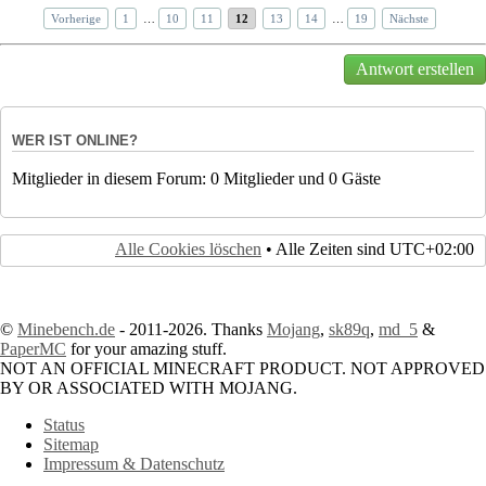
Vorherige
1
…
10
11
12
13
14
…
19
Nächste
Antwort erstellen
WER IST ONLINE?
Mitglieder in diesem Forum: 0 Mitglieder und 0 Gäste
Alle Cookies löschen
• Alle Zeiten sind
UTC+02:00
©
Minebench.de
- 2011-2026. Thanks
Mojang
,
sk89q
,
md_5
&
PaperMC
for your amazing stuff.
NOT AN OFFICIAL MINECRAFT PRODUCT. NOT APPROVED
BY OR ASSOCIATED WITH MOJANG.
Status
Sitemap
Impressum & Datenschutz