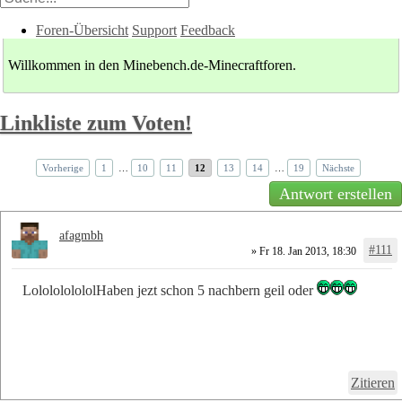
Foren-Übersicht
Support
Feedback
Willkommen in den Minebench.de-Minecraftforen.
Linkliste zum Voten!
Vorherige
1
…
10
11
12
13
14
…
19
Nächste
Antwort erstellen
afagmbh
#111
» Fr 18. Jan 2013, 18:30
LololololololHaben jezt schon 5 nachbern geil oder
Zitieren