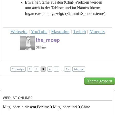
Etwaige Sterne aus den (Chat-)Prefixen werden
nun auch in der Tabliste und im Namen überm
Ingameavatar angezeigt. (Stammi-/Spendersterne)
Webseite
|
YouTube
|
Mastodon
|
Twitch
|
Moep.tv
Vorherige
1
2
3
4
5
…
15
Nächste
Thema gesperrt
WER IST ONLINE?
Mitglieder in diesem Forum: 0 Mitglieder und 0 Gäste