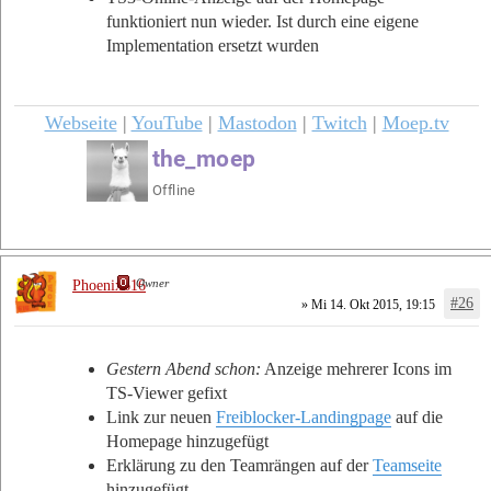
funktioniert nun wieder. Ist durch eine eigene
Implementation ersetzt wurden
Webseite
|
YouTube
|
Mastodon
|
Twitch
|
Moep.tv
Owner
Phoenix616
#26
» Mi 14. Okt 2015, 19:15
Gestern Abend schon:
Anzeige mehrerer Icons im
TS-Viewer gefixt
Link zur neuen
Freiblocker-Landingpage
auf die
Homepage hinzugefügt
Erklärung zu den Teamrängen auf der
Teamseite
hinzugefügt