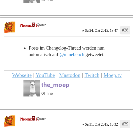
Owner
Phoenix616
#28
» Sa 24. Okt 2015, 18:47
Posts im Changelog-Thread werden nun
automatisch auf
@minebench
getweetet.
Webseite
|
YouTube
|
Mastodon
|
Twitch
|
Moep.tv
Owner
Phoenix616
#29
» Sa 31. Okt 2015, 16:32