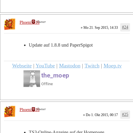
Owner
Phoenix616
#24
» Mo 21. Sep 2015, 14:33
Update auf 1.8.8 und PaperSpigot
Webseite
|
YouTube
|
Mastodon
|
Twitch
|
Moep.tv
Owner
Phoenix616
#25
» Do 1. Okt 2015, 00:17
TS3-Online-Anzeige auf der Homepage