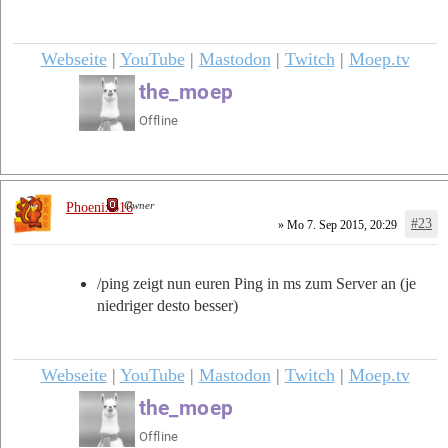
Webseite
|
YouTube
|
Mastodon
|
Twitch
|
Moep.tv
Owner
Phoenix616
#23
» Mo 7. Sep 2015, 20:29
/ping zeigt nun euren Ping in ms zum Server an (je
niedriger desto besser)
Webseite
|
YouTube
|
Mastodon
|
Twitch
|
Moep.tv