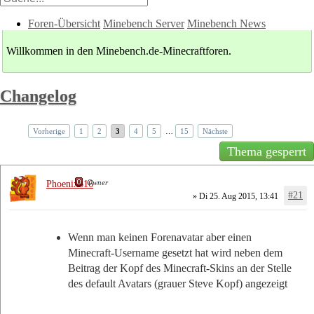
Foren-Übersicht
Minebench Server
Minebench News
Willkommen in den Minebench.de-Minecraftforen.
Changelog
Vorherige
1
2
3
4
5
…
15
Nächste
Thema gesperrt
Owner
Phoenix616
#21
» Di 25. Aug 2015, 13:41
Wenn man keinen Forenavatar aber einen
Minecraft-Username gesetzt hat wird neben dem
Beitrag der Kopf des Minecraft-Skins an der Stelle
des default Avatars (grauer Steve Kopf) angezeigt