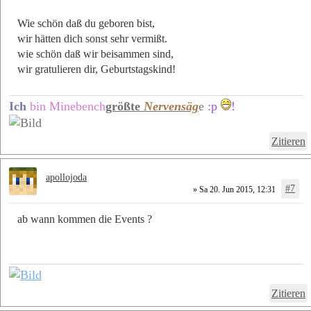
Wie schön daß du geboren bist,
wir hätten dich sonst sehr vermißt.
wie schön daß wir beisammen sind,
wir gratulieren dir, Geburtstagskind!
Ich
bin Minebench
größte
Nervensäg
e
:p
!
Zitieren
apollojoda
#7
» Sa 20. Jun 2015, 12:31
ab wann kommen die Events ?
Zitieren