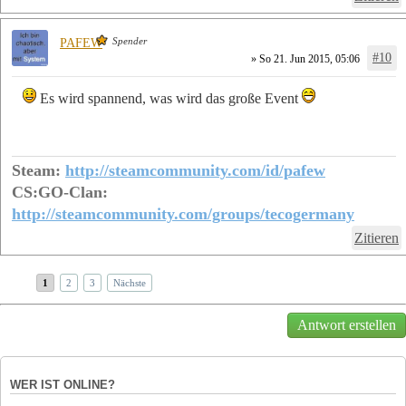
Spender
PAFEW
#10
» So 21. Jun 2015, 05:06
Es wird spannend, was wird das große Event
Steam:
http://steamcommunity.com/id/pafew
CS:GO-Clan:
http://steamcommunity.com/groups/tecogermany
Zitieren
1
2
3
Nächste
Antwort erstellen
WER IST ONLINE?