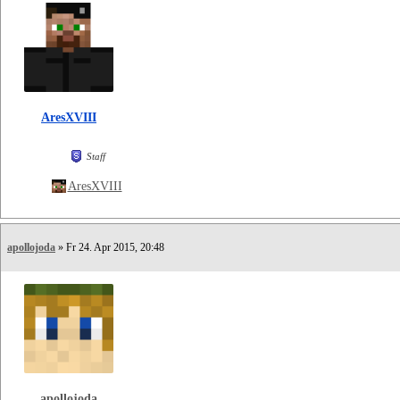
AresXVIII
Staff
AresXVIII
apollojoda
» Fr 24. Apr 2015, 20:48
apollojoda