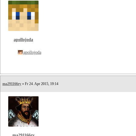
apollojoda
apollojoda
ma291166ry
» Fr 24. Apr 2015, 19:14
ma291166ry