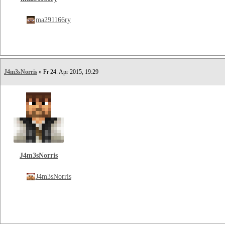
ma291166ry
J4m3sNorris
» Fr 24. Apr 2015, 19:29
J4m3sNorris
J4m3sNorris