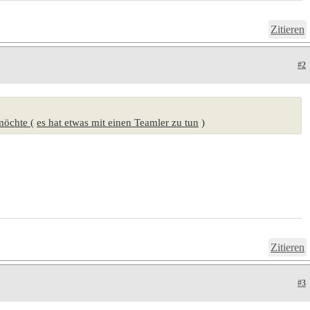
Zitieren
#2
 möchte
(
es hat etwas mit einen Teamler zu tun
)
Zitieren
#3