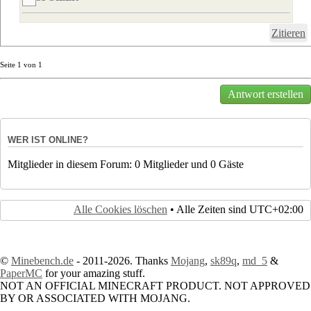
Zitieren
Seite
1
von
1
Antwort erstellen
WER IST ONLINE?
Mitglieder in diesem Forum: 0 Mitglieder und 0 Gäste
Alle Cookies löschen
• Alle Zeiten sind
UTC+02:00
©
Minebench.de
- 2011-2026. Thanks
Mojang
,
sk89q
,
md_5
&
PaperMC
for your amazing stuff.
NOT AN OFFICIAL MINECRAFT PRODUCT. NOT APPROVED
BY OR ASSOCIATED WITH MOJANG.