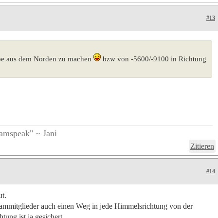
#13
selbe aus dem Norden zu machen
bzw von -5600/-9100 in Richtung
eamspeak" ~ Jani
Zitieren
#14
ut.
Teammitglieder auch einen Weg in jede Himmelsrichtung von der
ung ist ja gesichert.