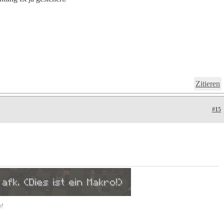
Zitieren
#15
!