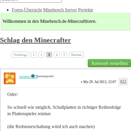
Foren-Übersicht
Minebench Server
Projekte
Willkommen in den Minebench.de-Minecraftforen.
Schlag den Minecrafter
Vorherige
1
2
3
4
5
Nächste
Antwort erstellen
Stammspieler
mistercoll5
#21
» Mo 29. Jul 2013, 22:07
Oder:
So schnell wie möglich, Schallplatten in richtiger Reihenfolge
in Plattenspieler reintun
(die Redstoneschaltung würd ich auch machen)