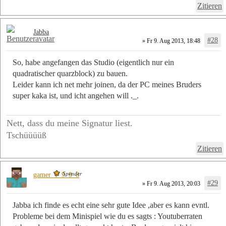
Zitieren
Jabba
#28
» Fr 9. Aug 2013, 18:48
So, habe angefangen das Studio (eigentlich nur ein
quadratischer quarzblock) zu bauen.
Leider kann ich net mehr joinen, da der PC meines Bruders
super kaka ist, und icht angehen will ._.
Nett, dass du meine Signatur liest.
Tschüüüüß
Zitieren
Spender
gamer_1_9_9_8
#29
» Fr 9. Aug 2013, 20:03
Jabba ich finde es echt eine sehr gute Idee ,aber es kann evntl.
Probleme bei dem Minispiel wie du es sagts : Youtuberraten