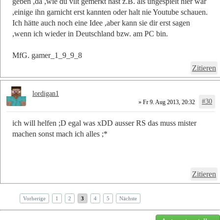
geben ,da ,wie du vllt gemerkt hast z.B. als ungespielt hier war
,einige ihn garnicht erst kannten oder halt nie Youtube schauen.
Ich hätte auch noch eine Idee ,aber kann sie dir erst sagen
,wenn ich wieder in Deutschland bzw. am PC bin.
MfG. gamer_1_9_9_8
Zitieren
lordigan1
#30
» Fr 9. Aug 2013, 20:32
ich will helfen ;D egal was xDD ausser RS das muss mister
machen sonst mach ich alles ;*
Zitieren
Vorherige
1
2
3
4
5
Nächste