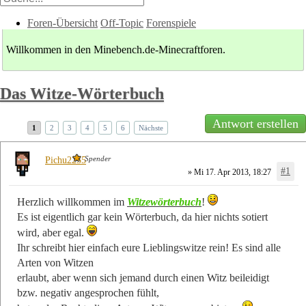
Foren-Übersicht
Off-Topic
Forenspiele
Willkommen in den Minebench.de-Minecraftforen.
Das Witze-Wörterbuch
Antwort erstellen
1
2
3
4
5
6
Nächste
Spender
Pichu2255
#1
» Mi 17. Apr 2013, 18:27
Herzlich willkommen im
Witzewörterbuch
!
Es ist eigentlich gar kein Wörterbuch, da hier nichts sotiert
wird, aber egal.
Ihr schreibt hier einfach eure Lieblingswitze rein! Es sind alle
Arten von Witzen
erlaubt, aber wenn sich jemand durch einen Witz beileidigt
bzw. negativ angesprochen fühlt,