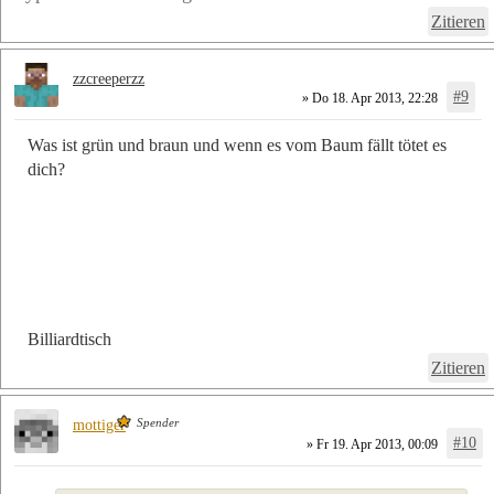
Zitieren
zzcreeperzz
#9
» Do 18. Apr 2013, 22:28
Was ist grün und braun und wenn es vom Baum fällt tötet es
dich?
Billiardtisch
Zitieren
Spender
mottiger
#10
» Fr 19. Apr 2013, 00:09