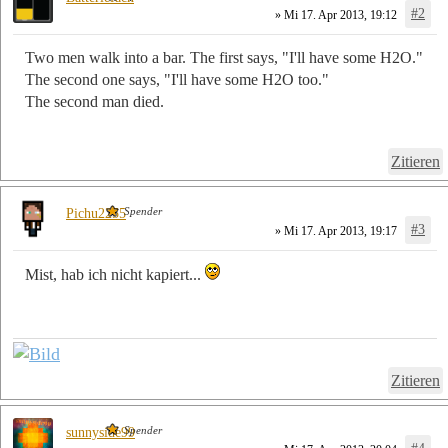
#2
» Mi 17. Apr 2013, 19:12
Two men walk into a bar. The first says, "I'll have some H2O."
The second one says, "I'll have some H2O too."
The second man died.
Zitieren
Spender
Pichu2255
#3
» Mi 17. Apr 2013, 19:17
Mist, hab ich nicht kapiert...
Zitieren
Spender
sunnyside99