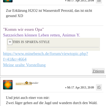
#4
» Mi 17. Apr 2013, 20:04
Zur Erklärung H2O2 ist Wasserstoff Peroxid, das ist nicht
gesund XD
"Komm wir essen Opa"
Satzzeichen können Leben retten, Animus Y.
THIS IS SPARTA-STYLE
https://www.minebench.de/forum/viewtopic.php?
f=41&t=4664
Meine uralte Vorstellung
Zitieren
Spender
sunnyside99
#5
» Mi 17. Apr 2013, 20:09
Und jetzt auch einer von mir:
Zwei Jäger gehen auf die Jagd und wandern durch den Wald.