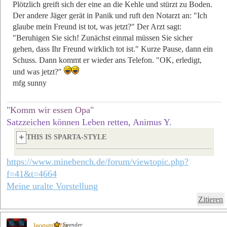
Plötzlich greift sich der eine an die Kehle und stürzt zu Boden.
Der andere Jäger gerät in Panik und ruft den Notarzt an: "Ich
glaube mein Freund ist tot, was jetzt?" Der Arzt sagt:
"Beruhigen Sie sich! Zunächst einmal müssen Sie sicher
gehen, dass Ihr Freund wirklich tot ist." Kurze Pause, dann ein
Schuss. Dann kommt er wieder ans Telefon. "OK, erledigt,
und was jetzt?"
mfg sunny
"Komm wir essen Opa"
Satzzeichen können Leben retten, Animus Y.
THIS IS SPARTA-STYLE
https://www.minebench.de/forum/viewtopic.php?
f=41&t=4664
Meine uralte Vorstellung
Zitieren
Spender
leonsmuffin