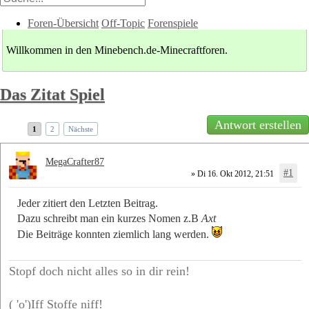
Foren-Übersicht
Off-Topic
Forenspiele
Willkommen in den Minebench.de-Minecraftforen.
Das Zitat Spiel
Antwort erstellen
1
2
Nächste
MegaCrafter87
#1
» Di 16. Okt 2012, 21:51
Jeder zitiert den Letzten Beitrag.
Dazu schreibt man ein kurzes Nomen z.B
Axt
Die Beiträge konnten ziemlich lang werden.
Stopf doch nicht alles so in dir rein!
( 'o')Iff Stoffe niff!