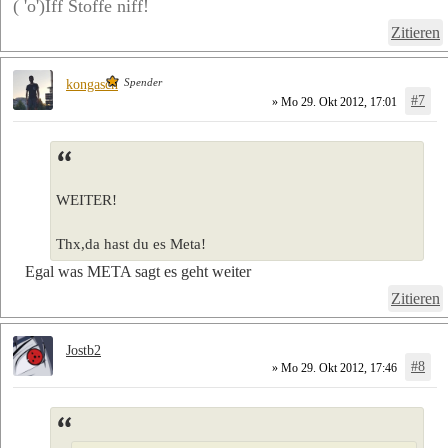
( 'o')Iff Stoffe niff!
Zitieren
Spender
kongasch
#7
» Mo 29. Okt 2012, 17:01
WEITER!
Thx,da hast du es Meta!
Egal was META sagt es geht weiter
Zitieren
Jostb2
#8
» Mo 29. Okt 2012, 17:46