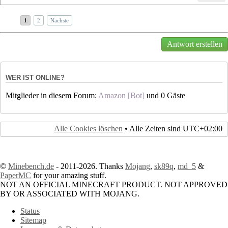
1
2
Nächste
Antwort erstellen
WER IST ONLINE?
Mitglieder in diesem Forum:
Amazon [Bot]
und 0 Gäste
Alle Cookies löschen
• Alle Zeiten sind
UTC+02:00
©
Minebench.de
- 2011-2026. Thanks
Mojang
,
sk89q
,
md_5
&
PaperMC
for your amazing stuff.
NOT AN OFFICIAL MINECRAFT PRODUCT. NOT APPROVED
BY OR ASSOCIATED WITH MOJANG.
Status
Sitemap